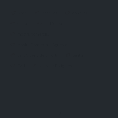
2016
botigues
concurs
entitats
La Mostra
mostra comercial
Mostra Comercial i Agrícola
Sant Vicenç dels Horts
Santvi
SVH
Unió de Botiguers
13