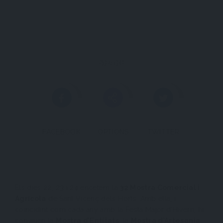
SANT VICENÇ DELS HORTS
SHARE
FACEBOOK
OPTIONS
TWITTER
Els dies 22, 23 i 24 encetem la
32 Mostra Comercial i
Agrícola
de Sant Vicenç dels Horts. Amb ella, i
coincidint com cada any amb la Festa Major d’Hivern, hi
conviuen la
Mostra d’Entitats
, la
Mostra d’Artesania
,