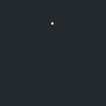
Menú de la Mostra: menú especial a càrrec dels
següents establiments de restauració de Sant Vicenç
dels Horts:
Mesón Ramiro
La Cuina d’en Toni
La Concha Fina
Les Palmeres de la Vila
Pizzeria Ponte Vecchio
Cal Sagristà
Casa Mora
Rias Baixas
La Taska
La Terraza
Correfoc
Calçotada