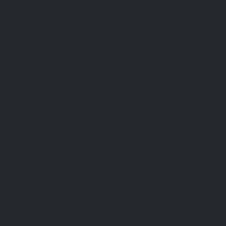
Articles
Unió de Botiguers Sant Vicenç dels Horts
Posted on
16/01/2016
by
micomerciolocal
Article anterior
Següent article
Botigues de Sant Vicenç dels Horts