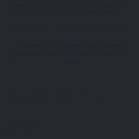
la
Mostra d’Alimentació
, la
Mostra de Restauració
, la
Mostra d’Automoció
i la
Mostra de Mediambient
.
Podeu descarregar el programa d’actes complet aquí:
Programa de la Mostra 2016 – Mostra
Comercial i Agrícola de Sant Vicenç dels
Horts
Altres espais atreuran també l’interès del públic que
visitarà la nostra vila, i dels mateixos vicentins i
vicentines:
L’Era del Baró
Oficis antics