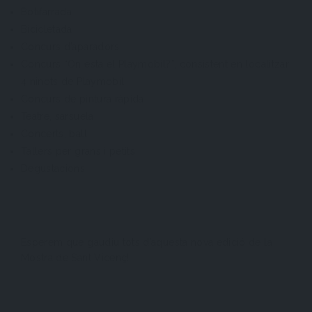
Botifarrada
Bicicletada
Concurs d’aparadors
Concurs “On està el Playmobil?”, consistent en localitzar
4 ninots de Playmobil
Concurs de pintura ràpida
Teatre, sarsuela
Concerts, ball
Tallers per grans i petits
Degustacions
Esperem que gaudiu tots d’aquesta nova edició de la
Mostra de Sant Vicenç!