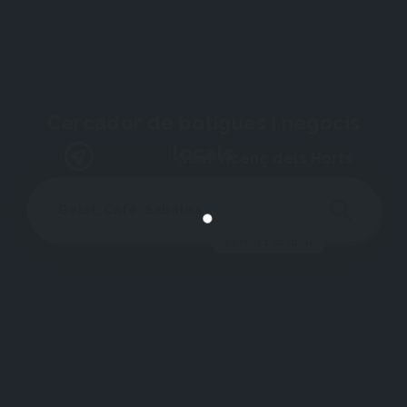
Cercador de botigues i negocis
locals
Sant Vicenç dels Horts
DEFAULT SEARCH